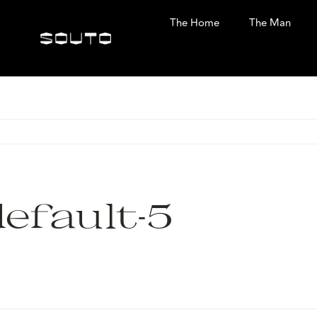
The Home
The Man
default-5