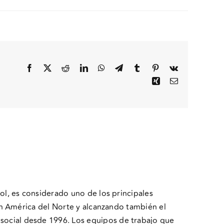
Facebook
X
Reddit
LinkedIn
WhatsApp
Telegram
Tumblr
Pinterest
Vk
Xing
Email
ol, es considerado uno de los principales
en América del Norte y alcanzando también el
ocial desde 1996. Los equipos de trabajo que